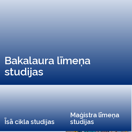
Bakalaura līmeņa
studijas
Maģistra līmeņa
Īsā cikla studijas
studijas