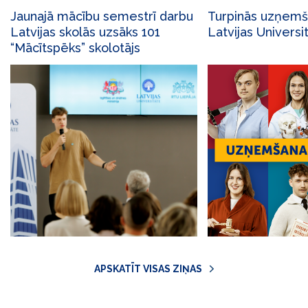
Jaunajā mācību semestrī darbu
Turpinās uzņemš
Latvijas skolās uzsāks 101
Latvijas Universi
“Mācītspēks” skolotājs
APSKATĪT VISAS ZIŅAS