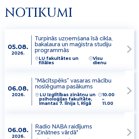
NOTIKUMI
Turpinās uzņemšana īsā cikla,
bakalaura un maģistra studiju
05.08.
programmās
2026.
LU fakultātes un
Visu
filiāles
dienu
“Mācītspēks” vasaras mācību
noslēguma pasākums
06.08.
2026.
LU Izglītības zinātņu un
10.00
psiholoģijas fakultāte,
–
Imantas 7. līnija 1, Rīgā
11.00
Radio NABA raidījums
06.08.
"Zinātnes vārdā"
2026.