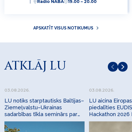
Radio NABA
19.00 – 20.00
APSKATĪT VISUS NOTIKUMUS
ATKLĀJ LU
03.08.2026.
03.08.2026.
LU notiks starptautisks Baltijas–
LU aicina Eirop
Ziemeļvalstu–Ukrainas
piedalīties EUDI
sadarbības tīkla seminārs par
Hackathon 2026 
apsekojumu statistiku