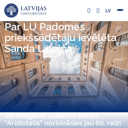
LV
Par LU Padomes
priekšsēdētāju ievēlēta
Sanda Liepiņa
Vērienīgākie studentu svētki
“Aristotelis” norisināsies jau 60. reizi