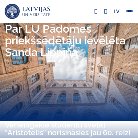
LV
Par LU Padomes
priekšsēdētāju ievēlēta
Sanda Liepiņa
Vērienīgākie studentu svētki
“Aristotelis” norisināsies jau 60. reizi