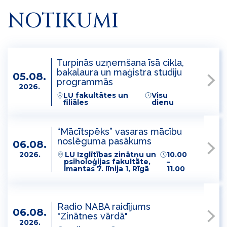
NOTIKUMI
Turpinās uzņemšana īsā cikla,
bakalaura un maģistra studiju
05.08.
programmās
2026.
LU fakultātes un
Visu
filiāles
dienu
“Mācītspēks” vasaras mācību
noslēguma pasākums
06.08.
2026.
LU Izglītības zinātņu un
10.00
psiholoģijas fakultāte,
–
Imantas 7. līnija 1, Rīgā
11.00
Radio NABA raidījums
06.08.
"Zinātnes vārdā"
2026.