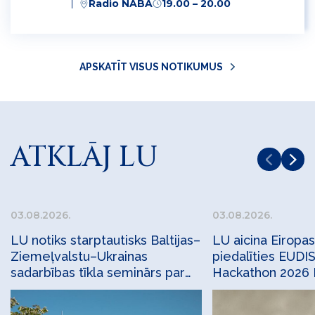
Radio NABA
19.00 – 20.00
APSKATĪT VISUS NOTIKUMUS
ATKLĀJ LU
03.08.2026.
03.08.2026.
LU notiks starptautisks Baltijas–
LU aicina Eirop
Ziemeļvalstu–Ukrainas
piedalīties EUDI
sadarbības tīkla seminārs par
Hackathon 2026 
apsekojumu statistiku