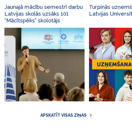
Jaunajā mācību semestrī darbu
Turpinās uzņemš
Latvijas skolās uzsāks 101
Latvijas Universi
“Mācītspēks” skolotājs
APSKATĪT VISAS ZIŅAS