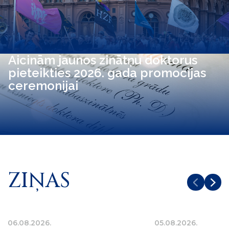
Aicinām jaunos zinātņu doktorus
pieteikties 2026. gada promocijas
ceremonijai
ZIŅAS
06.08.2026.
05.08.2026.