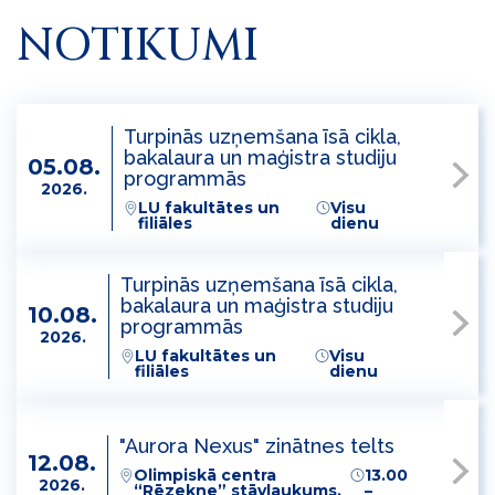
NOTIKUMI
Turpinās uzņemšana īsā cikla,
bakalaura un maģistra studiju
05.08.
programmās
2026.
LU fakultātes un
Visu
filiāles
dienu
Turpinās uzņemšana īsā cikla,
bakalaura un maģistra studiju
10.08.
programmās
2026.
LU fakultātes un
Visu
filiāles
dienu
"Aurora Nexus" zinātnes telts
12.08.
Olimpiskā centra
13.00
2026.
“Rēzekne” stāvlaukums,
–