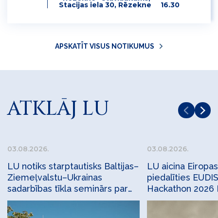
Stacijas iela 30, Rēzekne
16.30
APSKATĪT VISUS NOTIKUMUS
ATKLĀJ LU
03.08.2026.
03.08.2026.
LU notiks starptautisks Baltijas–
LU aicina Eirop
Ziemeļvalstu–Ukrainas
piedalīties EUDI
sadarbības tīkla seminārs par
Hackathon 2026 
apsekojumu statistiku