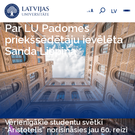
LV
Par LU Padomes
priekšsēdētāju ievēlēta
Sanda Liepiņa
Vērienīgākie studentu svētki
“Aristotelis” norisināsies jau 60. reizi