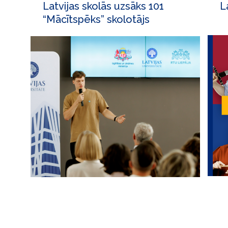
Latvijas skolās uzsāks 101
L
“Mācītspēks” skolotājs