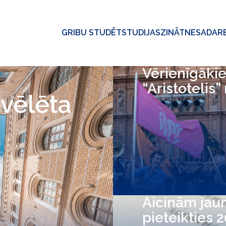
GRIBU STUDĒT
STUDIJAS
ZINĀTNE
SADAR
Vērienīgākie
“Aristotelis”
evēlēta
Aicinām jau
pieteikties 