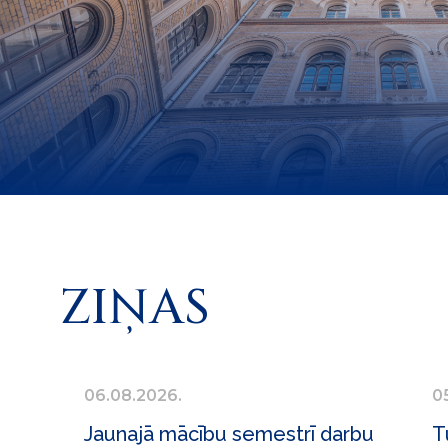
ZIŅAS
06.08.2026.
0
Jaunajā mācību semestrī darbu
T