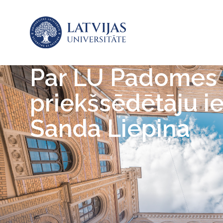
Par LU Padomes
priekšsēdētāju i
Sanda Liepiņa