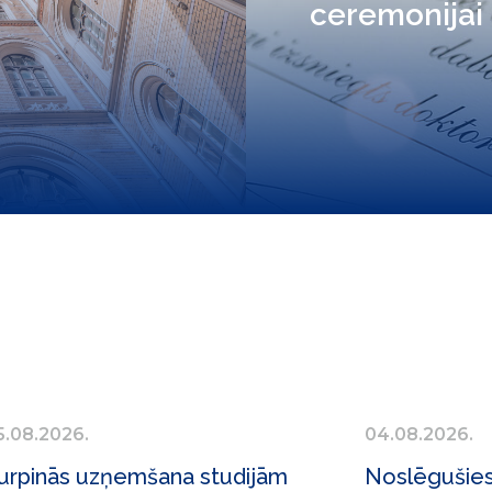
ceremonijai
5.08.2026.
04.08.2026.
urpinās uzņemšana studijām
Noslēgušies