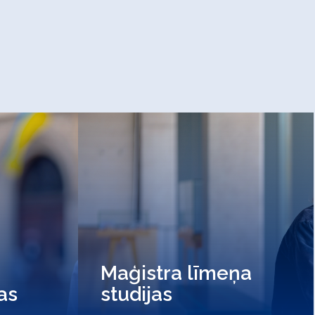
Maģistra līmeņa
jas
studijas