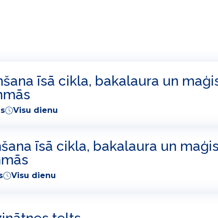
ana īsā cikla, bakalaura un maģi
ammās
es
Visu dienu
ana īsā cikla, bakalaura un maģis
mmās
s
Visu dienu