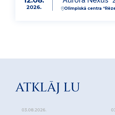
12.08.
"Aurora Nexus" z
2026.
Olimpiskā centra “Rēze
ATKLĀJ LU
03.08.2026.
0