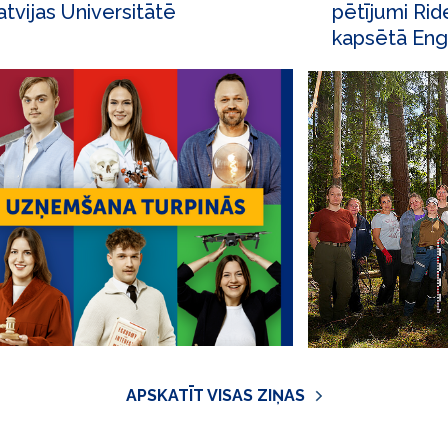
atvijas Universitātē
pētījumi Rid
kapsētā Eng
APSKATĪT VISAS ZIŅAS