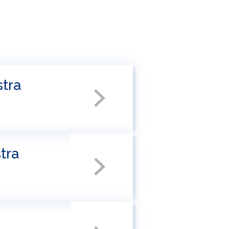
stra
tra