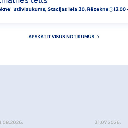
inātnes telts
kne” stāvlaukums, Stacijas iela 30, Rēzekne
13.00 
APSKATĪT VISUS NOTIKUMUS
3.08.2026.
31.07.2026.