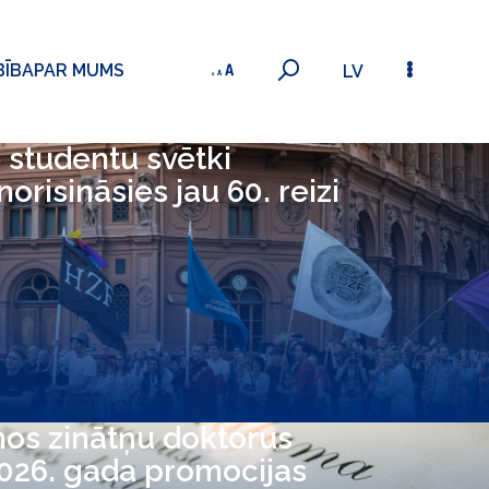
BĪBA
PAR MUMS
LV
 studentu svētki
 norisināsies jau 60. reizi
nos zinātņu doktorus
2026. gada promocijas