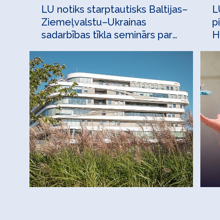
LU notiks starptautisks Baltijas–
L
Ziemeļvalstu–Ukrainas
p
sadarbības tīkla seminārs par
H
apsekojumu statistiku