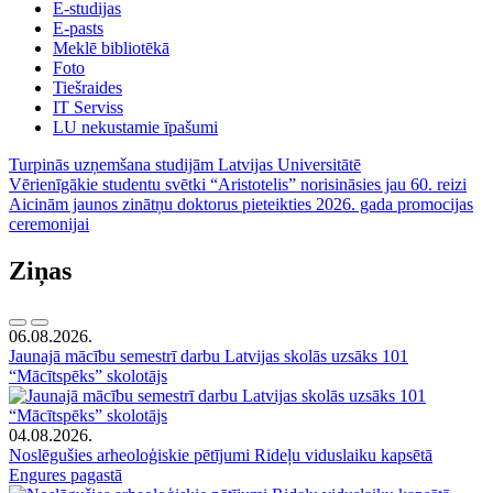
E-studijas
E-pasts
Meklē bibliotēkā
Foto
Tiešraides
IT Serviss
LU nekustamie īpašumi
Turpinās uzņemšana studijām Latvijas Universitātē
Vērienīgākie studentu svētki “Aristotelis” norisināsies jau 60. reizi
Aicinām jaunos zinātņu doktorus pieteikties 2026. gada promocijas
ceremonijai
Ziņas
06.08.2026.
Jaunajā mācību semestrī darbu Latvijas skolās uzsāks 101
“Mācītspēks” skolotājs
04.08.2026.
Noslēgušies arheoloģiskie pētījumi Rideļu viduslaiku kapsētā
Engures pagastā