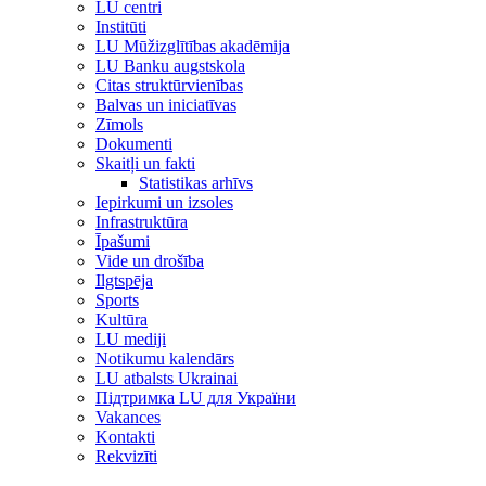
LU centri
Institūti
LU Mūžizglītības akadēmija
LU Banku augstskola
Citas struktūrvienības
Balvas un iniciatīvas
Zīmols
Dokumenti
Skaitļi un fakti
Statistikas arhīvs
Iepirkumi un izsoles
Infrastruktūra
Īpašumi
Vide un drošība
Ilgtspēja
Sports
Kultūra
LU mediji
Notikumu kalendārs
LU atbalsts Ukrainai
Підтримка LU для України
Vakances
Kontakti
Rekvizīti