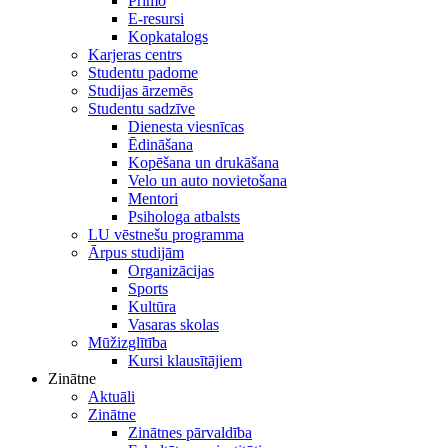
Primo
E-resursi
Kopkatalogs
Karjeras centrs
Studentu padome
Studijas ārzemēs
Studentu sadzīve
Dienesta viesnīcas
Ēdināšana
Kopēšana un drukāšana
Velo un auto novietošana
Mentori
Psihologa atbalsts
LU vēstnešu programma
Ārpus studijām
Organizācijas
Sports
Kultūra
Vasaras skolas
Mūžizglītība
Kursi klausītājiem
Zinātne
Aktuāli
Zinātne
Zinātnes pārvaldība