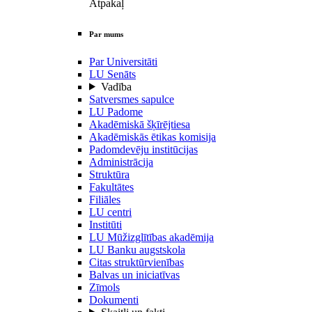
Atpakaļ
Par mums
Par Universitāti
LU Senāts
Vadība
Satversmes sapulce
LU Padome
Akadēmiskā šķīrējtiesa
Akadēmiskās ētikas komisija
Padomdevēju institūcijas
Administrācija
Struktūra
Fakultātes
Filiāles
LU centri
Institūti
LU Mūžizglītības akadēmija
LU Banku augstskola
Citas struktūrvienības
Balvas un iniciatīvas
Zīmols
Dokumenti