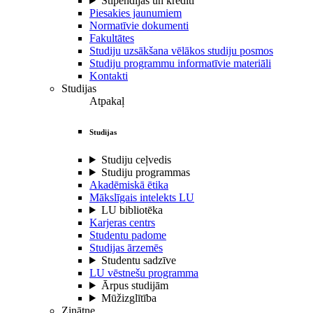
Stipendijas un kredīti
Piesakies jaunumiem
Normatīvie dokumenti
Fakultātes
Studiju uzsākšana vēlākos studiju posmos
Studiju programmu informatīvie materiāli
Kontakti
Studijas
Atpakaļ
Studijas
Studiju ceļvedis
Studiju programmas
Akadēmiskā ētika
Mākslīgais intelekts LU
LU bibliotēka
Karjeras centrs
Studentu padome
Studijas ārzemēs
Studentu sadzīve
LU vēstnešu programma
Ārpus studijām
Mūžizglītība
Zinātne