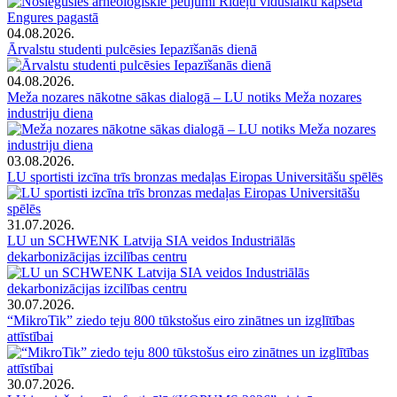
04.08.2026.
Ārvalstu studenti pulcēsies Iepazīšanās dienā
04.08.2026.
Meža nozares nākotne sākas dialogā – LU notiks Meža nozares
industriju diena
03.08.2026.
LU sportisti izcīna trīs bronzas medaļas Eiropas Universitāšu spēlēs
31.07.2026.
LU un SCHWENK Latvija SIA veidos Industriālās
dekarbonizācijas izcilības centru
30.07.2026.
“MikroTik” ziedo teju 800 tūkstošus eiro zinātnes un izglītības
attīstībai
30.07.2026.