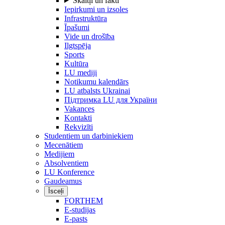
Skaitļi un fakti
Iepirkumi un izsoles
Infrastruktūra
Īpašumi
Vide un drošība
Ilgtspēja
Sports
Kultūra
LU mediji
Notikumu kalendārs
LU atbalsts Ukrainai
Підтримка LU для України
Vakances
Kontakti
Rekvizīti
Studentiem un darbiniekiem
Mecenātiem
Medijiem
Absolventiem
LU Konference
Gaudeamus
Īsceļi
FORTHEM
E-studijas
E-pasts