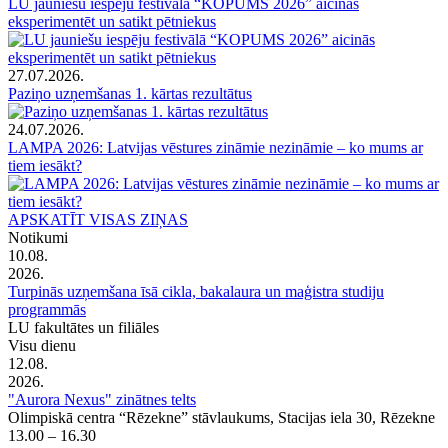
LU jauniešu iespēju festivālā “KOPUMS 2026” aicinās
eksperimentēt un satikt pētniekus
27.07.2026.
Paziņo uzņemšanas 1. kārtas rezultātus
24.07.2026.
LAMPA 2026: Latvijas vēstures zināmie nezināmie – ko mums ar
tiem iesākt?
APSKATĪT VISAS ZIŅAS
Notikumi
10.08.
2026.
Turpinās uzņemšana īsā cikla, bakalaura un maģistra studiju
programmās
LU fakultātes un filiāles
Visu dienu
12.08.
2026.
"Aurora Nexus" zinātnes telts
Olimpiskā centra “Rēzekne” stāvlaukums, Stacijas iela 30, Rēzekne
13.00 – 16.30