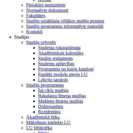
Piesakies jaunumiem
Normatīvie dokumenti
Fakultātes
Studiju uzsākšana vēlākos studiju posmos
Studiju programmu informatīvie materiāli
Kontakti
Studijas
Studiju ceļvedis
Studenta rokasgrāmata
Akadēmiskais kalendārs
Studiju reglaments
Studentu apliecības
Programmu un kursu katalogi
Papildu moduļu pieeja LU
Lekciju saraksts
Studiju programmas
Īsā cikla studijas
Bakalaura līmeņa studijas
Maģistra līmeņa studijas
Doktorantūra
Rezidentūra
Akadēmiskā ētika
Mākslīgais intelekts LU
LU bibliotēka