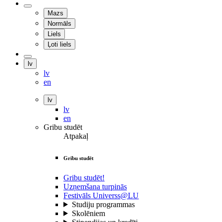
Mazs
Normāls
Liels
Ļoti liels
lv
lv
en
lv
lv
en
Gribu studēt
Atpakaļ
Gribu studēt
Gribu studēt!
Uzņemšana turpinās
Festivāls Universs@LU
Studiju programmas
Skolēniem