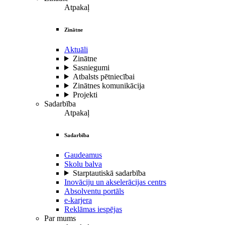
Atpakaļ
Zinātne
Aktuāli
Zinātne
Sasniegumi
Atbalsts pētniecībai
Zinātnes komunikācija
Projekti
Sadarbība
Atpakaļ
Sadarbība
Gaudeamus
Skolu balva
Starptautiskā sadarbība
Inovāciju un akselerācijas centrs
Absolventu portāls
e-karjera
Reklāmas iespējas
Par mums