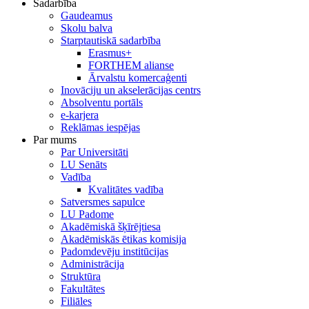
Sadarbība
Gaudeamus
Skolu balva
Starptautiskā sadarbība
Erasmus+
FORTHEM alianse
Ārvalstu komercaģenti
Inovāciju un akselerācijas centrs
Absolventu portāls
e-karjera
Reklāmas iespējas
Par mums
Par Universitāti
LU Senāts
Vadība
Kvalitātes vadība
Satversmes sapulce
LU Padome
Akadēmiskā šķīrējtiesa
Akadēmiskās ētikas komisija
Padomdevēju institūcijas
Administrācija
Struktūra
Fakultātes
Filiāles