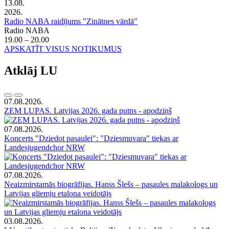
13.08.
2026.
Radio NABA raidījums "Zinātnes vārdā"
Radio NABA
19.00 – 20.00
APSKATĪT VISUS NOTIKUMUS
Atklāj LU
07.08.2026.
ZEM LUPAS. Latvijas 2026. gada putns - apodziņš
07.08.2026.
Koncerts "Dziedot pasaulei": "Dziesmuvara" tiekas ar
Landesjugendchor NRW
07.08.2026.
Neaizmirstamās biogrāfijas. Hanss Šlešs – pasaules malakologs un
Latvijas gliemju etalona veidotājs
03.08.2026.