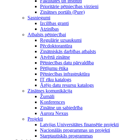
Fakultātes un institūti
Prioritārie pētniecības virzieni
Zinātnes portāls (Pure)
Sasniegumi
Izcilības granti
Atzinības
Atbalsts pētniecībai
Regulārie uzsaukumi
Pēcdoktorantūra
Zinātniskās darbības atbalsts
Atvērtā zinātne
Pētniecības datu pārvaldība
Pētījumu ētika
Pētniecības infrastruktūra
IT rīku katalogs
Ārējo datu resursu katalogs
Zinātnes komunikācija
Žurnāli
Konferences
Zinātne un sabiedrība
Aurora Nexus
Projekti
Latvijas Universitātes finansētie projekti
Nacionālās programmas un projekti
Starptautiskās programmas