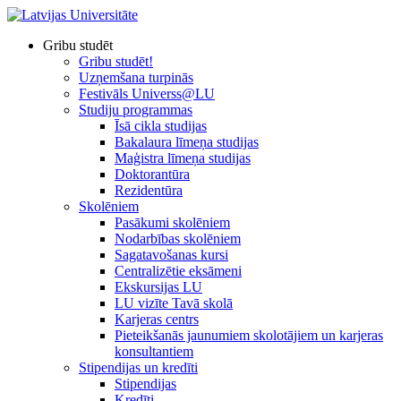
Gribu studēt
Gribu studēt!
Uzņemšana turpinās
Festivāls Universs@LU
Studiju programmas
Īsā cikla studijas
Bakalaura līmeņa studijas
Maģistra līmeņa studijas
Doktorantūra
Rezidentūra
Skolēniem
Pasākumi skolēniem
Nodarbības skolēniem
Sagatavošanas kursi
Centralizētie eksāmeni
Ekskursijas LU
LU vizīte Tavā skolā
Karjeras centrs
Pieteikšanās jaunumiem skolotājiem un karjeras
konsultantiem
Stipendijas un kredīti
Stipendijas
Kredīti