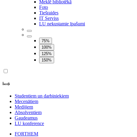
Meklē bibliotēkā
Foto
Tiešraides
IT Serviss
LU nekustamie īpašumi
75%
100%
125%
150%
Īsceļi
Studentiem un darbiniekiem
Mecenātiem
Medijiem
Absolventiem
Gaudeamus
LU konference
FORTHEM