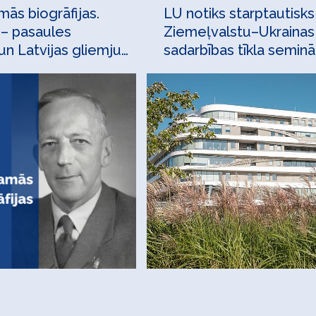
ās biogrāfijas.
LU notiks starptautisks
 – pasaules
Ziemeļvalstu–Ukrainas
n Latvijas gliemju
sadarbības tīkla seminā
otājs
apsekojumu statistiku