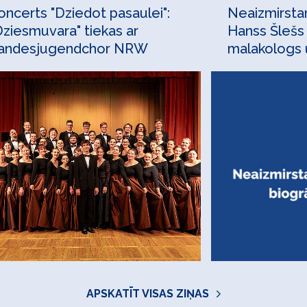
oncerts "Dziedot pasaulei":
Neaizmirstam
Dziesmuvara" tiekas ar
Hanss Šlešs
andesjugendchor NRW
malakologs u
etalona veid
APSKATĪT VISAS ZIŅAS