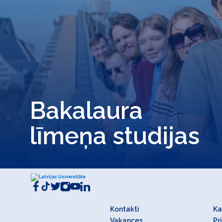
Bakalaura
līmeņa studijas
Kontakti
Ka
Vakances
Pr