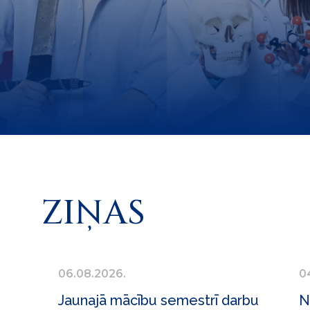
ZIŅAS
06.08.2026.
0
Jaunajā mācību semestrī darbu
N