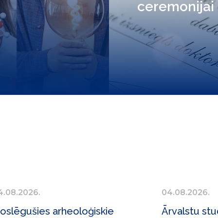
ceremonijai
4.08.2026.
04.08.2026.
oslēgušies arheoloģiskie
Ārvalstu stu