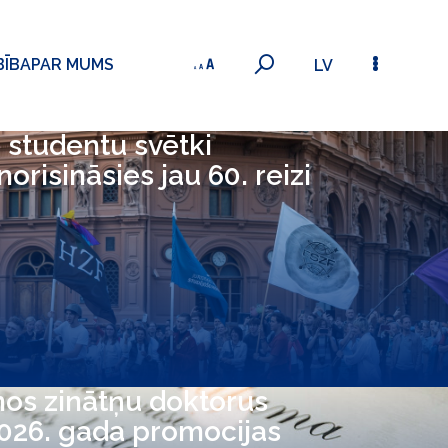
BĪBA
PAR MUMS
LV
 studentu svētki
 norisināsies jau 60. reizi
nos zinātņu doktorus
2026. gada promocijas