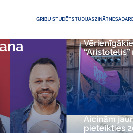
GRIBU STUDĒT
STUDIJAS
ZINĀTNE
SADAR
šana
Vērienīgākie
“Aristotelis”
Aicinām jau
pieteikties 