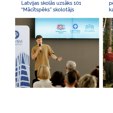
Latvijas skolās uzsāks 101
p
“Mācītspēks” skolotājs
k