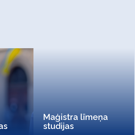
Maģistra līmeņa
jas
studijas