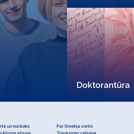
Doktorantūra
rte un norādes
Par tīmekļa vietni
ivātuma atruna
Trauksmes celšana