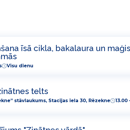
ana īsā cikla, bakalaura un maģis
mmās
s
Visu dienu
inātnes telts
kne” stāvlaukums, Stacijas iela 30, Rēzekne
13.00 