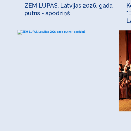
ZEM LUPAS. Latvijas 2026. gada
K
putns - apodziņš
"
L