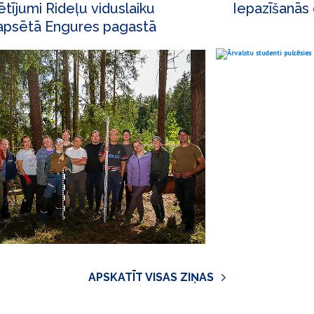
ētījumi Rideļu viduslaiku
Iepazīšanās
apsētā Engures pagastā
APSKATĪT VISAS ZIŅAS