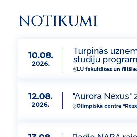
NOTIKUMI
Turpinās uzņemš
10.08.
studiju progra
2026.
LU fakultātes un filiāle
12.08.
"Aurora Nexus" z
2026.
Olimpiskā centra “Rēze