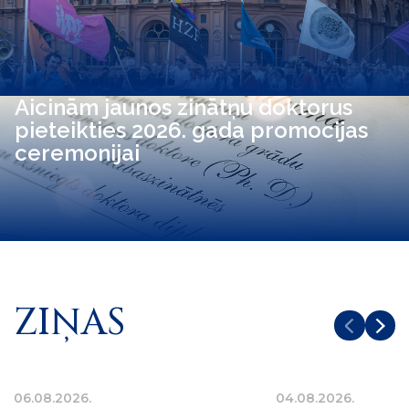
Aicinām jaunos zinātņu doktorus
pieteikties 2026. gada promocijas
ceremonijai
ZIŅAS
06.08.2026.
04.08.2026.