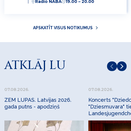
Radio NABA
19.00 – 20.00
APSKATĪT VISUS NOTIKUMUS
ATKLĀJ LU
07.08.2026.
07.08.2026.
ZEM LUPAS. Latvijas 2026.
Koncerts "Dziedo
gada putns - apodziņš
"Dziesmuvara" ti
Landesjugendc