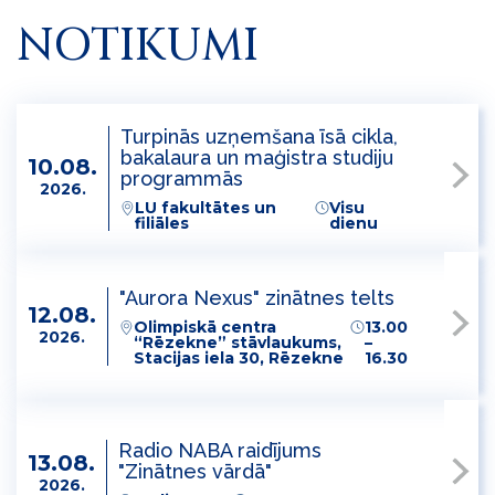
NOTIKUMI
Turpinās uzņemšana īsā cikla,
bakalaura un maģistra studiju
10.08.
programmās
2026.
LU fakultātes un
Visu
filiāles
dienu
"Aurora Nexus" zinātnes telts
12.08.
Olimpiskā centra
13.00
2026.
“Rēzekne” stāvlaukums,
–
Stacijas iela 30, Rēzekne
16.30
Radio NABA raidījums
13.08.
"Zinātnes vārdā"
2026.