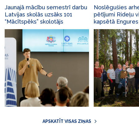
Jaunajā mācību semestrī darbu
Noslēgušies arhe
Latvijas skolās uzsāks 101
pētījumi Rideļu v
“Mācītspēks” skolotājs
kapsētā Engures
APSKATĪT VISAS ZIŅAS