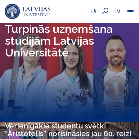
LV
Turpinās uzņemšana
studijām Latvijas
Universitātē
Vērienīgākie studentu svētki
“Aristotelis” norisināsies jau 60. reizi